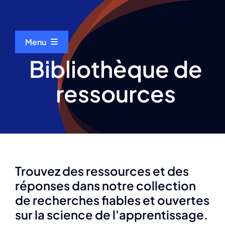
Skip
to
content
Menu
Bibliothèque de
Accueil
ressources
À propos de nous
Evénements
Trouvez des ressources et des
Bibliothèque de ressources
réponses dans notre collection
de recherches fiables et ouvertes
Scientifique du mois
sur la science de l'apprentissage.