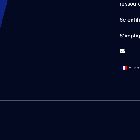
ressour
Scientif
S'impli
Fren