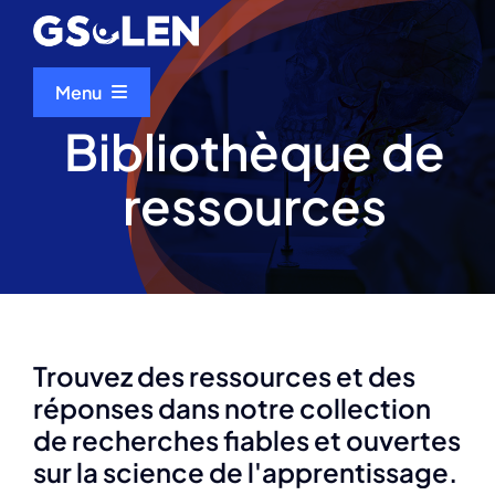
Skip
to
content
Menu
Bibliothèque de
Accueil
ressources
À propos de nous
Evénements
Trouvez des ressources et des
Bibliothèque de ressources
réponses dans notre collection
de recherches fiables et ouvertes
Scientifique du mois
sur la science de l'apprentissage.