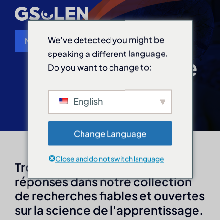
Skip
to
content
We've detected you might be
Menu
speaking a different language.
Bibliothèque de
Do you want to change to:
Accueil
ressources
English
À propos de nous
Evénements
Change Language
Close and do not switch language
Trouvez des ressources et des
Bibliothèque de ressources
réponses dans notre collection
de recherches fiables et ouvertes
Scientifique du mois
sur la science de l'apprentissage.