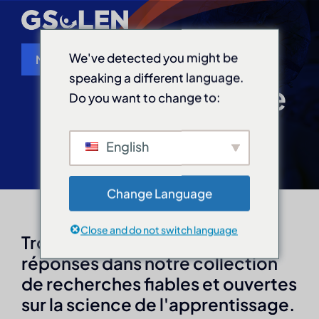
Skip
to
content
We've detected you might be
Menu
speaking a different language.
Bibliothèque de
Do you want to change to:
Accueil
ressources
English
À propos de nous
Evénements
Change Language
Close and do not switch language
Trouvez des ressources et des
Bibliothèque de ressources
réponses dans notre collection
de recherches fiables et ouvertes
Scientifique du mois
sur la science de l'apprentissage.