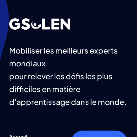
S'impliquer
Nous contacter
French
Mobiliser les meilleurs experts
mondiaux
pour relever les défis les plus
difficiles en matière
d'apprentissage dans le monde.
Accueil