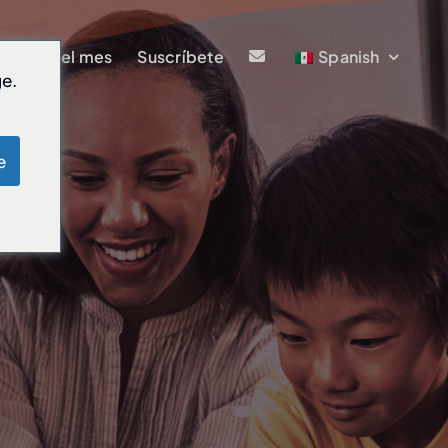
ntífico del mes
Suscríbete
Spanish
ge.
e