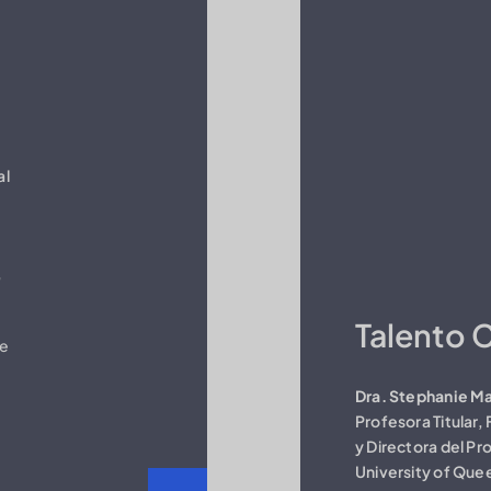
al
,
Talento C
de
Dra. Stephanie 
Profesora Titular
y Directora del P
University of Quee