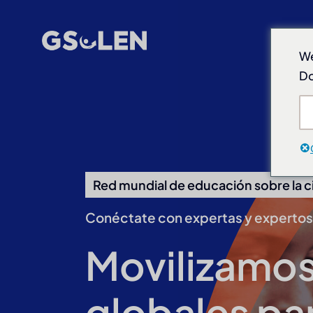
Ir
al
Inicio
contenido
We
Do
Red mundial de educación sobre la ci
Conéctate con expertas y expertos 
Movilizamos 
globales par