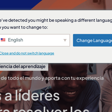
Quiénes somos
Eventos
Recursos
Talento Cie
've detected you might be speaking a different langua
 you want to change to:
English
Change Languag
Close and do not switch language
encia del aprendizaje
de todo el mundo y aporta con tu experiencia
a líderes
a resolver los