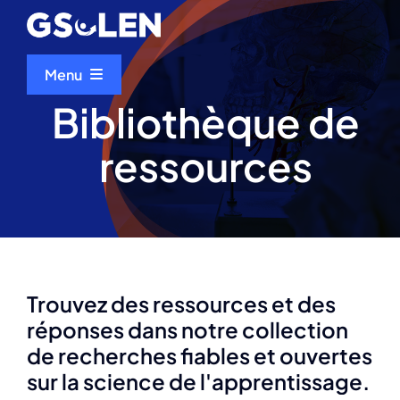
Skip
to
content
Menu
Bibliothèque de
Accueil
ressources
À propos de nous
Evénements
Trouvez des ressources et des
Bibliothèque de ressources
réponses dans notre collection
de recherches fiables et ouvertes
Scientifique du mois
sur la science de l'apprentissage.