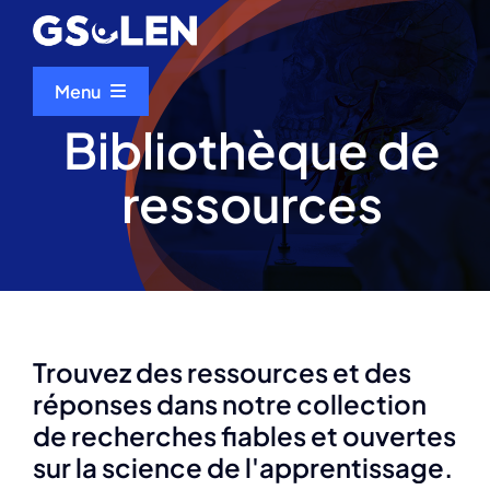
Skip
to
content
Menu
Bibliothèque de
Accueil
ressources
À propos de nous
Evénements
Trouvez des ressources et des
Bibliothèque de ressources
réponses dans notre collection
de recherches fiables et ouvertes
Scientifique du mois
sur la science de l'apprentissage.