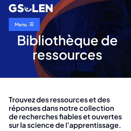
Skip
to
content
Menu
Bibliothèque de
Accueil
ressources
À propos de nous
Evénements
Trouvez des ressources et des
Bibliothèque de ressources
réponses dans notre collection
de recherches fiables et ouvertes
Scientifique du mois
sur la science de l'apprentissage.