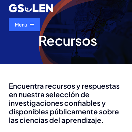
Ir
al
contenido
Menú
Recursos
Inicio
Quiénes somos
Eventos
Encuentra recursos y respuestas
en nuestra selección de
Recursos
investigaciones confiables y
disponibles públicamente sobre
Talento Científico del mes
las ciencias del aprendizaje.