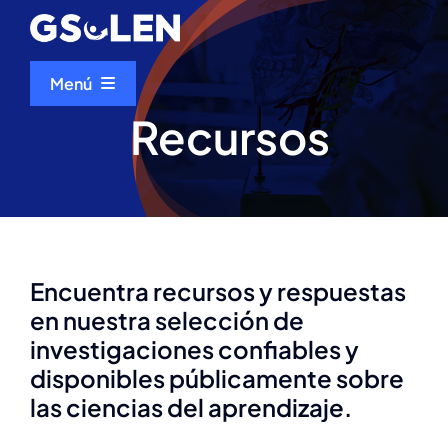
Ir
al
contenido
Menú
Recursos
Inicio
Quiénes somos
Eventos
Encuentra recursos y respuestas
en nuestra selección de
Recursos
investigaciones confiables y
disponibles públicamente sobre
Talento Científico del mes
las ciencias del aprendizaje.